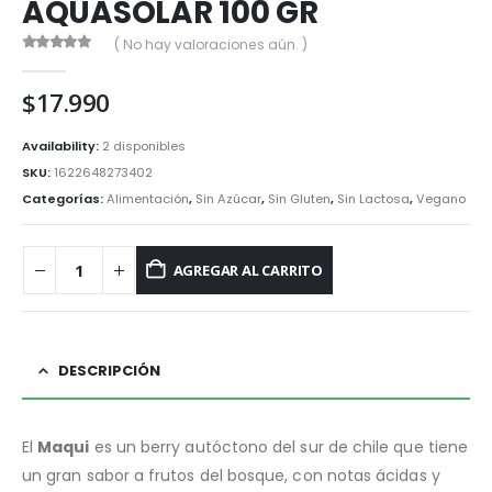
AQUASOLAR 100 GR
( No hay valoraciones aún. )
0
out of 5
$
17.990
Availability:
2 disponibles
SKU:
1622648273402
Categorías:
Alimentación
,
Sin Azúcar
,
Sin Gluten
,
Sin Lactosa
,
Vegano
AGREGAR AL CARRITO
DESCRIPCIÓN
El
Maqui
es un berry autóctono del sur de chile que tiene
un gran sabor a frutos del bosque, con notas ácidas y