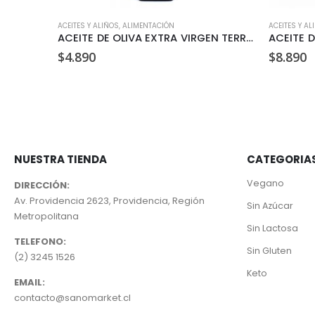
GÁNICO
ACEITES Y ALIÑOS
,
ALIMENTACIÓN
ACEITES Y AL
ACEITE DE COCO EXTRA VIRGEN ORGANICO BROTA 250ML
ACEITE DE OLIVA EXTRA VIRGEN TERRASANTA 250ML
$
4.890
$
8.890
NUESTRA TIENDA
CATEGORIA
Vegano
DIRECCIÓN:
Av. Providencia 2623, Providencia, Región
Sin Azúcar
Metropolitana
Sin Lactosa
TELEFONO:
Sin Gluten
(2) 3245 1526
Keto
EMAIL:
contacto@sanomarket.cl