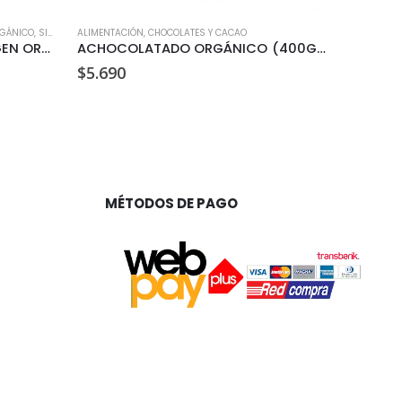
GÁNICO
,
SIN GLUTEN
ALIMENTACIÓN
,
CHOCOLATES Y CACAO
ALIMENTACI
ACEITE DE COCO EXTRA VIRGEN ORGANICO MANARE 500ML
ACHOCOLATADO ORGÁNICO (400GR)
$
5.690
$
3.290
MÉTODOS DE PAGO