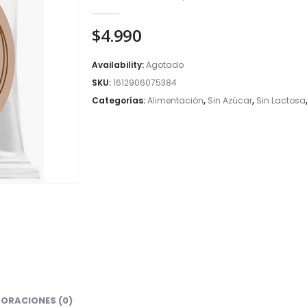
0
out of 5
$
4.990
Availability:
Agotado
SKU:
1612906075384
Categorías:
Alimentación
,
Sin Azúcar
,
Sin Lactosa
ORACIONES (0)