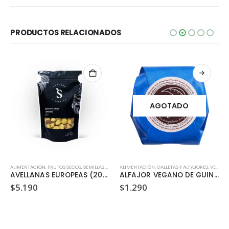
PRODUCTOS RELACIONADOS
AGOTADO
ALIMENTACIÓN
,
SIN LACTOSA
,
FRUTOS SECOS, SEMILLAS Y LEGUMBRES
ALIMENTACIÓN
,
GALLETAS Y ALFAJORES
,
VEGANO
AVELLANAS EUROPEAS (200 GR)
ALFAJOR VEGANO DE GUINDA DULZURA VEGETAL 35GR
$
5.190
$
1.290