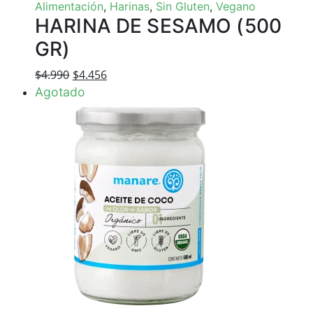
Alimentación
,
Harinas
,
Sin Gluten
,
Vegano
HARINA DE SESAMO (500
GR)
El
El
$
4.990
$
4.456
precio
precio
Agotado
original
actual
era:
es:
$4.990.
$4.456.