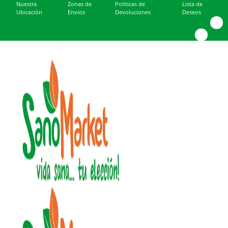
Nuestra
Zonas de
Politicas de
Lista de
Ubicación
Envios
Devoluciones
Deseos