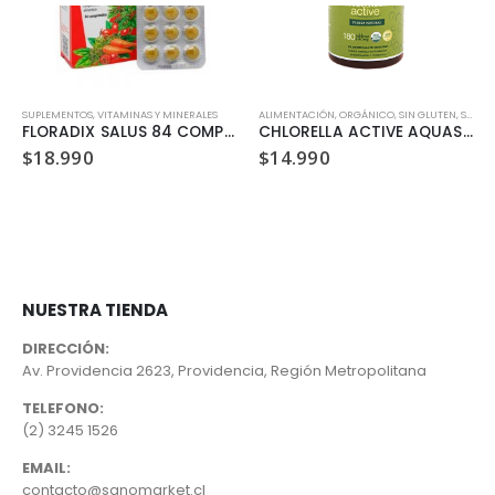
SUPLEMENTOS
,
VEGANO
,
VITAMINAS Y MINERALES
ALIMENTACIÓN
,
ORGÁNICO
,
SIN GLUTEN
,
SIN LACTOSA
FLORADIX SALUS 84 COMPRIMIDOS
CHLORELLA ACTIVE AQUASOLAR 180 CÁPSULAS / 500 MG
$
18.990
$
14.990
NUESTRA TIENDA
DIRECCIÓN:
Av. Providencia 2623, Providencia, Región Metropolitana
TELEFONO:
(2) 3245 1526
EMAIL:
contacto@sanomarket.cl