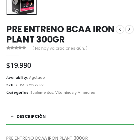
PRE ENTRENO BCAA IRON
PLANT 300GR
( No hay valoraciones aún. )
0
out of 5
$
19.990
Availability:
Agotado
SKU:
71959672272177
Categorías:
Suplementos
,
Vitaminas y Minerales
DESCRIPCIÓN
PRE ENTRENO BCAA IRON PLANT 300GR