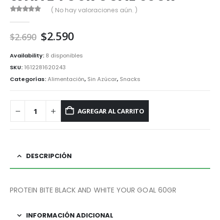
( No hay valoraciones aún. )
0
out of 5
El
El
$
2.590
$
2.690
precio
precio
original
actual
Availability:
8 disponibles
era:
es:
SKU:
1612281620243
$2.690.
$2.590.
Categorías:
Alimentación
,
Sin Azúcar
,
Snacks
AGREGAR AL CARRITO
DESCRIPCIÓN
PROTEIN BITE BLACK AND WHITE YOUR GOAL 60GR
INFORMACIÓN ADICIONAL