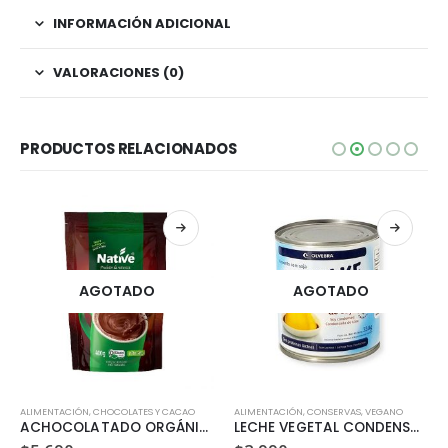
INFORMACIÓN ADICIONAL
VALORACIONES (0)
PRODUCTOS RELACIONADOS
AGOTADO
AGOTADO
VEGANO
ALIMENTACIÓN
,
CHOCOLATES Y CACAO
ALIMENTACIÓN
,
CONSERVAS
,
VEGANO
ACHOCOLATADO ORGÁNICO (400GR)
LECHE VEGETAL CONDENSADA DE SOYA (330 GR)