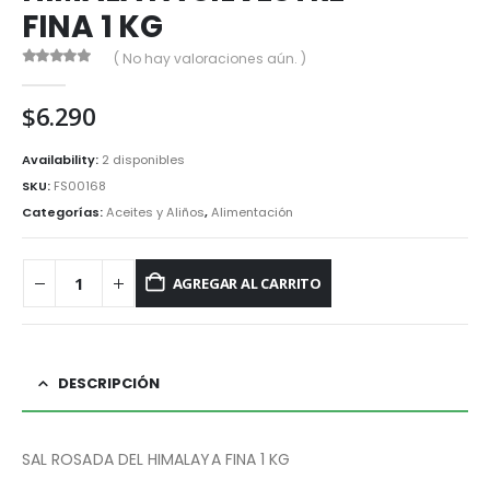
FINA 1 KG
( No hay valoraciones aún. )
0
out of 5
$
6.290
Availability:
2 disponibles
SKU:
FS00168
Categorías:
Aceites y Aliños
,
Alimentación
AGREGAR AL CARRITO
DESCRIPCIÓN
SAL ROSADA DEL HIMALAYA FINA 1 KG