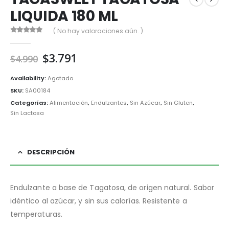
LIQUIDA 180 ML
( No hay valoraciones aún. )
0
out of 5
El
El
$
3.791
$
4.990
precio
precio
original
actual
Availability:
Agotado
era:
es:
SKU:
SA00184
$4.990.
$3.791.
Categorías:
Alimentación
,
Endulzantes
,
Sin Azúcar
,
Sin Gluten
,
Sin Lactosa
DESCRIPCIÓN
Endulzante a base de Tagatosa, de origen natural. Sabor
idéntico al azúcar, y sin sus calorías. Resistente a
temperaturas.