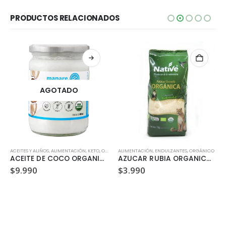
PRODUCTOS RELACIONADOS
AGOTADO
ACEITES Y ALIÑOS
,
ALIMENTACIÓN
,
KETO
,
ORGÁNICO
ALIMENTACIÓN
,
SIN GLUTEN
,
ENDULZANTES
,
ORGÁNICO
ACEITE DE COCO ORGANICO SIN OLOR Y SIN SABOR MANARE 500ML
AZUCAR RUBIA ORGANICA NATIVE 1 KG
$
9.990
$
3.990