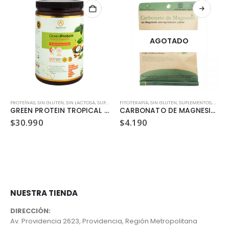
AGOTADO
PROTEÍNAS
,
SUPLEMENTOS
,
SIN GLUTEN
,
VEGANO
,
SIN LACTOSA
,
SUPLEMENTOS
FITOTERAPIA
,
VEGANO
,
SIN GLUTEN
,
SUPLEMENTOS
,
VEGA
GREEN PROTEIN TROPICAL BALANCE 600 GR
CARBONATO DE MAGNESIO DULZURA NATURAL 94.5 GR
$
30.990
$
4.190
NUESTRA TIENDA
DIRECCIÓN:
Av. Providencia 2623, Providencia, Región Metropolitana