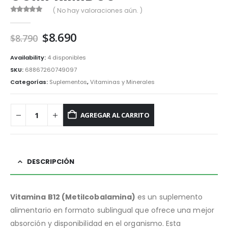
( No hay valoraciones aún. )
0
out of 5
El
El
$
8.690
$
8.790
precio
precio
original
actual
Availability:
4 disponibles
era:
es:
SKU:
68867260749097
$8.790.
$8.690.
Categorías:
Suplementos
,
Vitaminas y Minerales
AGREGAR AL CARRITO
DESCRIPCIÓN
Vitamina B12 (Metilcobalamina)
es un suplemento
alimentario en formato sublingual que ofrece una mejor
absorción y disponibilidad en el organismo. Esta