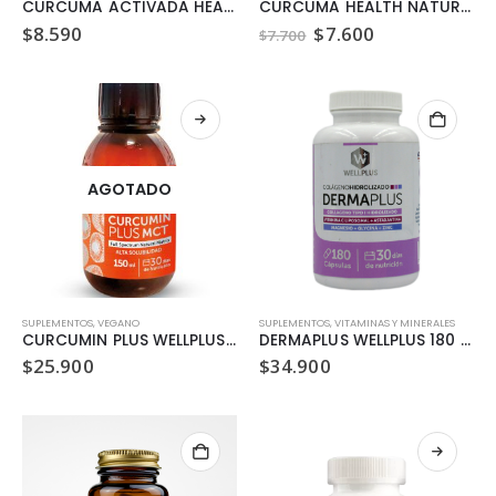
CURCUMA ACTIVADA HEALTH NATURAL 500MG 60 CAPSULAS
CURCUMA HEALTH NATURAL 500MG 60 CAPSULAS
El
El
$
8.590
$
7.600
$
7.700
precio
precio
original
actual
era:
es:
$7.700.
$7.600.
AGOTADO
SUPLEMENTOS
,
VEGANO
SUPLEMENTOS
,
VITAMINAS Y MINERALES
CURCUMIN PLUS WELLPLUS 150 ML
DERMAPLUS WELLPLUS 180 CAPSULAS
$
25.900
$
34.900