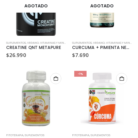
AGOTADO
AGOTADO
SUPLEMENTOS
,
VEGANO
,
VITAMINAS Y MINERALES
SUPLEMENTOS
,
VEGANO
,
VITAMINAS Y MINERALES
CREATINE QNT METAPURE
CURCUMA + PIMIENTA NEGRA KARUN LIFE
$
26.990
$
7.690
-1%
FITOTERAPIA
,
SUPLEMENTOS
FITOTERAPIA
,
SUPLEMENTOS