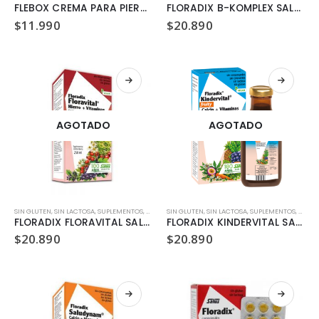
FLEBOX CREMA PARA PIERNAS FDC
FLORADIX B-KOMPLEX SALUS 250 ML
$
11.990
$
20.890
AGOTADO
AGOTADO
SIN GLUTEN
,
SIN LACTOSA
,
SUPLEMENTOS
,
VEGANO
SIN GLUTEN
,
VITAMINAS Y MINERALES
,
SIN LACTOSA
,
SUPLEMENTOS
,
VEGA
FLORADIX FLORAVITAL SALUS 250 ML
FLORADIX KINDERVITAL SALUS 250 ML
$
20.890
$
20.890