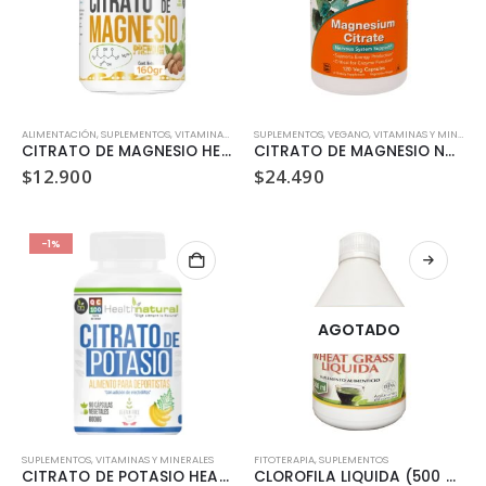
ALIMENTACIÓN
,
SUPLEMENTOS
,
VITAMINAS Y MINERALES
SUPLEMENTOS
,
VEGANO
,
VITAMINAS Y MINERALES
CITRATO DE MAGNESIO HEALTH NATURAL EN POLVO 160 GR
CITRATO DE MAGNESIO NOW FOODS 120 CAPSULAS
$
12.900
$
24.490
-1%
AGOTADO
SUPLEMENTOS
,
VITAMINAS Y MINERALES
FITOTERAPIA
,
SUPLEMENTOS
CITRATO DE POTASIO HEALTH NATURAL 90 CAP 800MG
CLOROFILA LIQUIDA (500 ML)