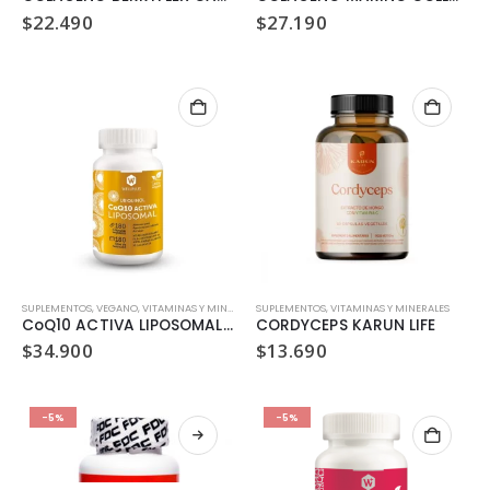
$
22.490
$
27.190
SUPLEMENTOS
,
VEGANO
,
VITAMINAS Y MINERALES
SUPLEMENTOS
,
VITAMINAS Y MINERALES
CoQ10 ACTIVA LIPOSOMAL WELLPLUS 180 CAPSULAS
CORDYCEPS KARUN LIFE
$
34.900
$
13.690
-5%
-5%