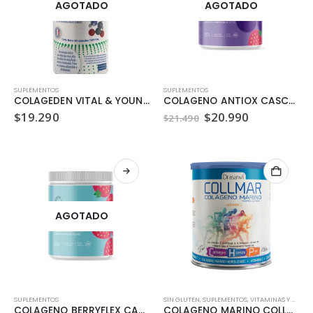
AGOTADO
AGOTADO
SUPLEMENTOS
SUPLEMENTOS
COLAGEDEN VITAL & YOUNG 90 CAPSULAS
COLAGENO ANTIOX CASCARA FOODS 300 GR
El
El
$
19.290
$
20.990
$
21.490
precio
precio
original
actual
era:
es:
$21.490.
$20.990.
AGOTADO
SUPLEMENTOS
SIN GLUTEN
,
SUPLEMENTOS
,
VITAMINAS Y MINERALES
COLAGENO BERRYFLEX CASCARA FOODS 300 GR
COLAGENO MARINO COLLMAR 275 GR