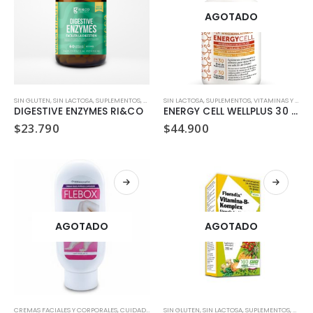
AGOTADO
SIN GLUTEN
,
SIN LACTOSA
,
SUPLEMENTOS
,
VITAMINAS Y MINERALES
SIN LACTOSA
,
SUPLEMENTOS
,
VITAMINAS Y MINERALES
DIGESTIVE ENZYMES RI&CO
ENERGY CELL WELLPLUS 30 CAPSULAS
$
23.790
$
44.900
AGOTADO
AGOTADO
CREMAS FACIALES Y CORPORALES
,
CUIDADO E HIGIENE PERSONAL
SIN GLUTEN
,
SIN LACTOSA
,
SUPLEMENTOS
,
SUPLEMENTOS
,
VEGANO
,
,
VEGA
VITA