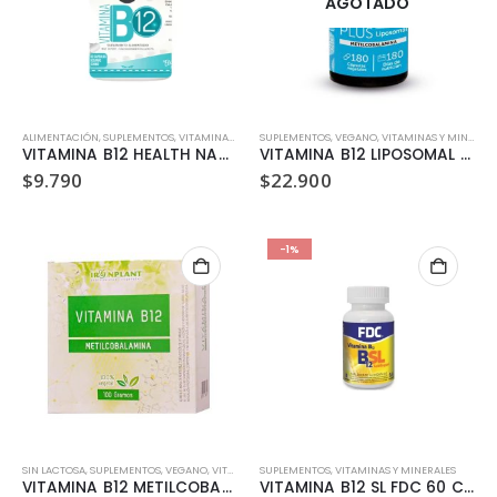
AGOTADO
ALIMENTACIÓN
,
SUPLEMENTOS
,
VITAMINAS Y MINERALES
SUPLEMENTOS
,
VEGANO
,
VITAMINAS Y MINERALES
VITAMINA B12 HEALTH NATURAL
VITAMINA B12 LIPOSOMAL WELLPLUS 180 CAPSULAS
$
9.790
$
22.900
-1%
SIN LACTOSA
,
SUPLEMENTOS
,
VEGANO
,
VITAMINAS Y MINERALES
SUPLEMENTOS
,
VITAMINAS Y MINERALES
VITAMINA B12 METILCOBALAMINA IRON PLANT 100GR
VITAMINA B12 SL FDC 60 COMPRIMIDOS