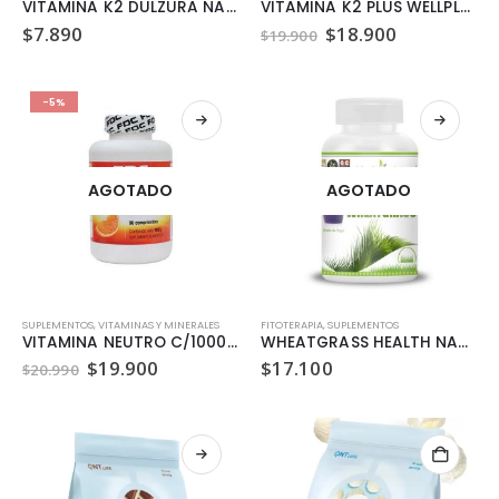
VITAMINA K2 DULZURA NATURAL 5,8GR
VITAMINA K2 PLUS WELLPLUS 60 CAPSULAS
El
El
$
7.890
$
18.900
$
19.900
precio
precio
original
actual
era:
es:
$19.900.
$18.900.
-5%
AGOTADO
AGOTADO
SUPLEMENTOS
,
VITAMINAS Y MINERALES
FITOTERAPIA
,
SUPLEMENTOS
VITAMINA NEUTRO C/1000 FDC 90 COMPRIMIDOS
WHEATGRASS HEALTH NATURAL 500 MG 90 CAPSULAS
El
El
$
19.900
$
17.100
$
20.990
precio
precio
original
actual
era:
es:
$20.990.
$19.900.