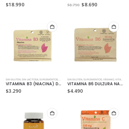
El
El
$
18.990
$
8.690
$
8.790
precio
precio
original
actual
era:
es:
$8.790.
$8.690.
SIN GLUTEN
,
SIN LACTOSA
,
SUPLEMENTOS
,
VEGANO
SIN GLUTEN
,
VITAMINAS Y MINERALES
,
SUPLEMENTOS
,
VEGANO
,
VITAMINAS Y MINERALES
VITAMINA B3 (NIACINA) DULZURA NATURAL 5.4 GR
VITAMINA B6 DULZURA NATURAL 6.6GR
$
3.290
$
4.490