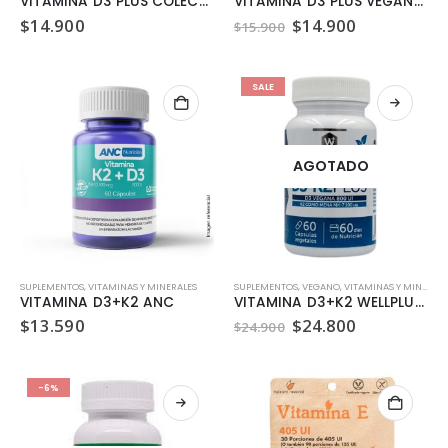
VITAMINA D3 PLUS COLECALCIFEROL 800U.I WELLPLUS 60 CAPSULAS
VITAMINA D3 PLUS VEGANA 800U.I WELLPLUS 60 CAPSULAS
El
El
$
14.900
$
14.900
$
15.900
precio
precio
original
actual
era:
es:
$15.900.
$14.900.
SALE
AGOTADO
SUPLEMENTOS
,
VITAMINAS Y MINERALES
SUPLEMENTOS
,
VEGANO
,
VITAMINAS Y MINERALES
VITAMINA D3+K2 ANC
VITAMINA D3+K2 WELLPLUS 60 CAPSULAS
El
El
$
13.590
$
24.800
$
24.900
precio
precio
original
actual
era:
es:
$24.900.
$24.800.
-6%