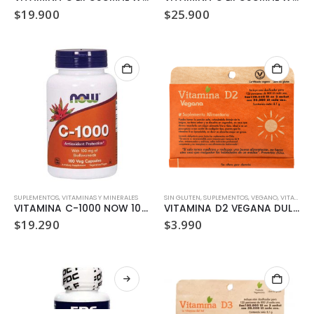
$
19.900
$
25.900
SUPLEMENTOS
,
VITAMINAS Y MINERALES
SIN GLUTEN
,
SUPLEMENTOS
,
VEGANO
,
VITAMINAS Y MINERALES
VITAMINA C-1000 NOW 100 CAPSULAS
VITAMINA D2 VEGANA DULZURA NATURAL 8.1GR
$
19.290
$
3.990