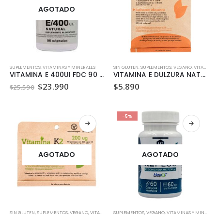
AGOTADO
SUPLEMENTOS
,
VITAMINAS Y MINERALES
SIN GLUTEN
,
SUPLEMENTOS
,
VEGANO
,
VITAMINAS Y MINERALES
VITAMINA E 400UI FDC 90 CAPSULAS
VITAMINA E DULZURA NATURAL 24.3GR
El
El
$
23.990
$
5.890
$
25.590
precio
precio
original
actual
era:
es:
$25.590.
$23.990.
-5%
AGOTADO
AGOTADO
SIN GLUTEN
,
SUPLEMENTOS
,
VEGANO
,
VITAMINAS Y MINERALES
SUPLEMENTOS
,
VEGANO
,
VITAMINAS Y MINERALES