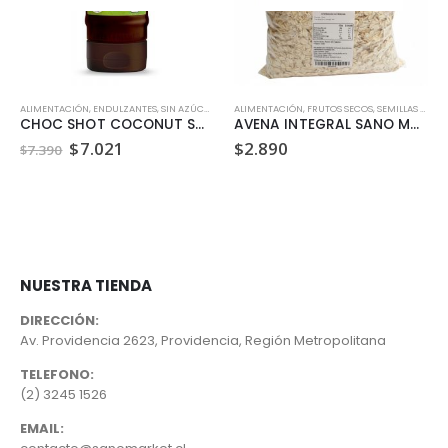
ALIMENTACIÓN
,
VEGANO
,
ENDULZANTES
,
SIN AZÚCAR
,
SIN LACTOSA
ALIMENTACIÓN
,
VEGANO
,
FRUTOS SECOS, SEMILLAS Y LEGUMBRES
CHOC SHOT COCONUT SWEET FREEDOM 320 GR
AVENA INTEGRAL SANO MARKET 1KG
El
El
$
7.021
$
2.890
$
7.390
precio
precio
original
actual
era:
es:
$7.390.
$7.021.
NUESTRA TIENDA
DIRECCIÓN:
Av. Providencia 2623, Providencia, Región Metropolitana
TELEFONO:
(2) 3245 1526
EMAIL: