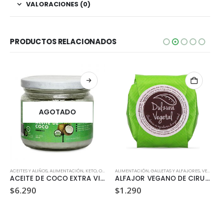
VALORACIONES (0)
PRODUCTOS RELACIONADOS
AGOTADO
ACEITES Y ALIÑOS
,
ALIMENTACIÓN
,
KETO
,
ORGÁNICO
ALIMENTACIÓN
,
GALLETAS Y ALFAJORES
,
VEGANO
ACEITE DE COCO EXTRA VIRGEN ORGANICO BROTA 250ML
ALFAJOR VEGANO DE CIRUELA DULZURA VEGETAL 35GR
$
6.290
$
1.290