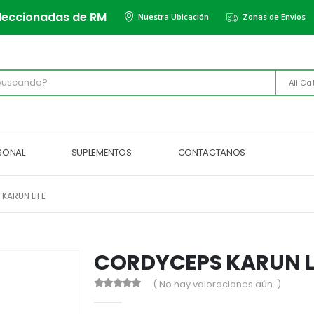
leccionadas de RM
Nuestra Ubicación
Zonas de Envios
All Ca
RSONAL
SUPLEMENTOS
CONTACTANOS
KARUN LIFE
CORDYCEPS KARUN L
( No hay valoraciones aún. )
0
out of 5