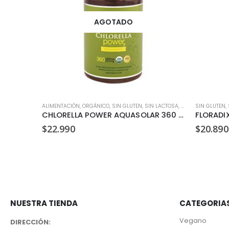
AGOTADO
ALIMENTACIÓN
,
ORGÁNICO
,
SIN GLUTEN
,
SIN LACTOSA
,
SUPLEMENTOS
SIN GLUTEN
,
VE
,
ULAS)
CHLORELLA POWER AQUASOLAR 360 CÁPSULAS / 500 MG
FLORADIX
$
22.990
$
20.890
NUESTRA TIENDA
CATEGORIA
Vegano
DIRECCIÓN: