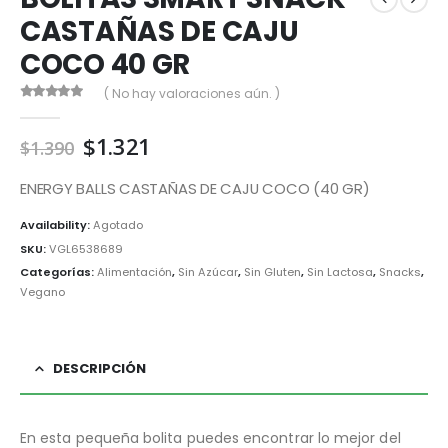
CASTAÑAS DE CAJU
COCO 40 GR
( No hay valoraciones aún. )
0
out of 5
El
El
$
1.321
$
1.390
precio
precio
original
actual
ENERGY BALLS CASTAÑAS DE CAJU COCO (40 GR)
era:
es:
Availability:
Agotado
$1.390.
$1.321.
SKU:
VGL6538689
Categorías:
Alimentación
,
Sin Azúcar
,
Sin Gluten
,
Sin Lactosa
,
Snacks
,
Vegano
DESCRIPCIÓN
En esta pequeña bolita puedes encontrar lo mejor del