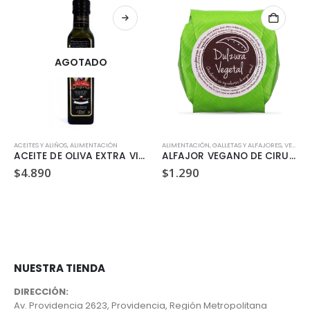
AGOTADO
ACEITES Y ALIÑOS
,
ALIMENTACIÓN
ALIMENTACIÓN
,
GALLETAS Y ALFAJORES
,
VEGANO
ACEITE DE OLIVA EXTRA VIRGEN TERRASANTA 250ML
ALFAJOR VEGANO DE CIRUELA DULZURA VEGETAL 35GR
$
4.890
$
1.290
NUESTRA TIENDA
DIRECCIÓN:
Av. Providencia 2623, Providencia, Región Metropolitana