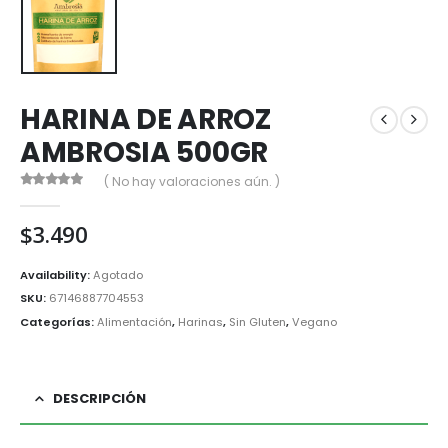
HARINA DE ARROZ
AMBROSIA 500GR
( No hay valoraciones aún. )
0
out of 5
$
3.490
Availability:
Agotado
SKU:
67146887704553
Categorías:
Alimentación
,
Harinas
,
Sin Gluten
,
Vegano
DESCRIPCIÓN