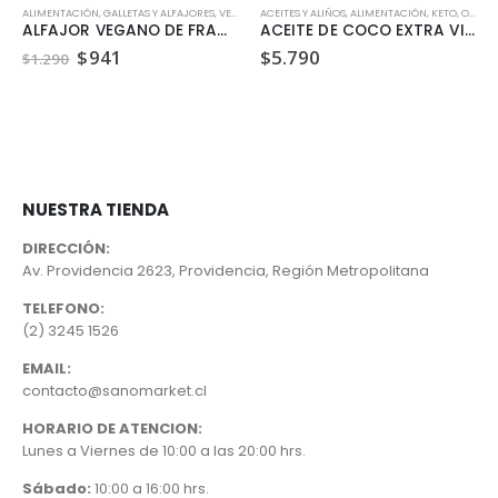
ALIMENTACIÓN
,
GALLETAS Y ALFAJORES
,
VEGANO
ACEITES Y ALIÑOS
,
ALIMENTACIÓN
,
KETO
,
ORGÁNICO
ALFAJOR VEGANO DE FRAMBUESA DULZURA VEGETAL 35GR
ACEITE DE COCO EXTRA VIRGEN ORGANICO MANARE 200ML
El
El
$
941
$
5.790
$
1.290
precio
precio
original
actual
era:
es:
$1.290.
$941.
NUESTRA TIENDA
DIRECCIÓN:
Av. Providencia 2623, Providencia, Región Metropolitana
TELEFONO:
(2) 3245 1526
EMAIL:
contacto@sanomarket.cl
HORARIO DE ATENCION:
Lunes a Viernes de 10:00 a las 20:00 hrs.
Sábado:
10:00 a 16:00 hrs.