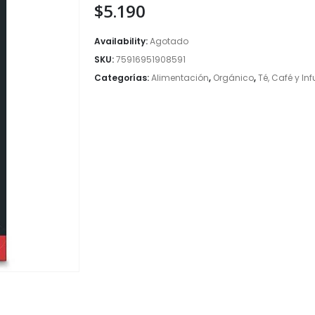
$
5.190
Availability:
Agotado
SKU:
75916951908591
Categorías:
Alimentación
,
Orgánico
,
Té, Café y In