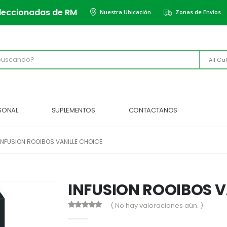
leccionadas de RM
Nuestra Ubicación
Zonas de Envios
All Ca
RSONAL
SUPLEMENTOS
CONTACTANOS
INFUSION ROOIBOS VANILLE CHOICE
INFUSION ROOIBOS V
( No hay valoraciones aún. )
0
out of 5