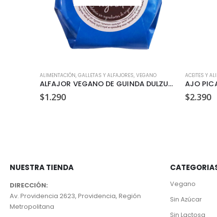
ALIMENTACIÓN
,
GALLETAS Y ALFAJORES
,
VEGANO
ACEITES Y AL
ACEITE DE OLIVA EXTRA VIRGEN TERRASANTA 1 LT
ALFAJOR VEGANO DE GUINDA DULZURA VEGETAL 35GR
AJO PIC
$
1.290
$
2.390
NUESTRA TIENDA
CATEGORIA
Vegano
DIRECCIÓN:
Av. Providencia 2623, Providencia, Región
Sin Azúcar
Metropolitana
Sin Lactosa