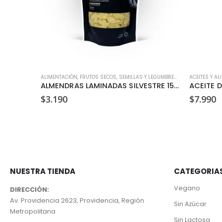
GANO
ALIMENTACIÓN
,
FRUTOS SECOS, SEMILLAS Y LEGUMBRES
,
KETO
ACEITES Y AL
ALFAJOR VEGANO DE DAMASCO DULZURA VEGETAL 35GR
ALMENDRAS LAMINADAS SILVESTRE 150GR
ACEITE 
$
3.190
$
7.990
NUESTRA TIENDA
CATEGORIA
Vegano
DIRECCIÓN:
Av. Providencia 2623, Providencia, Región
Sin Azúcar
Metropolitana
Sin Lactosa