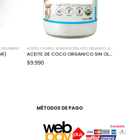
Y LEGUMBRES
ACEITES Y ALIÑOS
,
ALIMENTACIÓN
,
KETO
,
ORGÁNICO
,
SIN GLUTEN
ALIMENTACI
GR)
ACEITE DE COCO ORGANICO SIN OLOR Y SIN SABOR MANARE 500ML
$
9.990
$
3.290
MÉTODOS DE PAGO