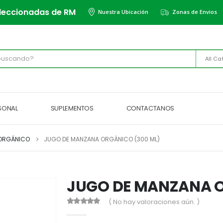
leccionadas de RM
Nuestra Ubicación
Zonas de Envios
All Ca
RSONAL
SUPLEMENTOS
CONTACTANOS
ORGÁNICO
JUGO DE MANZANA ORGÁNICO (300 ML)
JUGO DE MANZANA O
( No hay valoraciones aún. )
0
out of 5