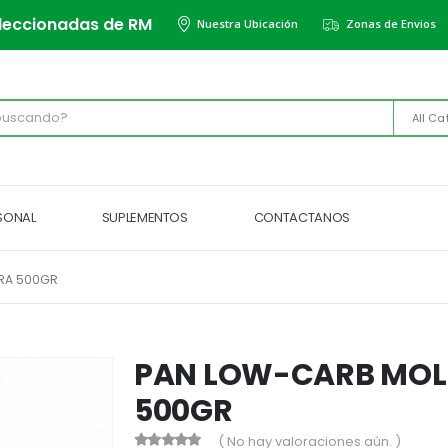
leccionadas de RM
Nuestra Ubicación
Zonas de Envios
All Ca
RSONAL
SUPLEMENTOS
CONTACTANOS
RA 500GR
PAN LOW-CARB MOL
500GR
( No hay valoraciones aún. )