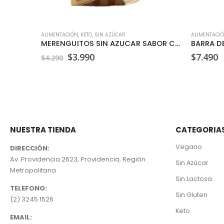
ANTEQUILLAS
ALIMENTACIÓN
,
KETO
,
SIN AZÚCAR
ALIMENTACI
MERENGUITOS SIN AZUCAR SABOR CAPUCCINO BESHOS 40GR
El
El
$
3.990
$
7.490
$
4.290
precio
precio
original
actual
era:
es:
$4.290.
$3.990.
NUESTRA TIENDA
CATEGORIA
Vegano
DIRECCIÓN:
Av. Providencia 2623, Providencia, Región
Sin Azúcar
Metropolitana
Sin Lactosa
TELEFONO:
Sin Gluten
(2) 3245 1526
Keto
EMAIL: