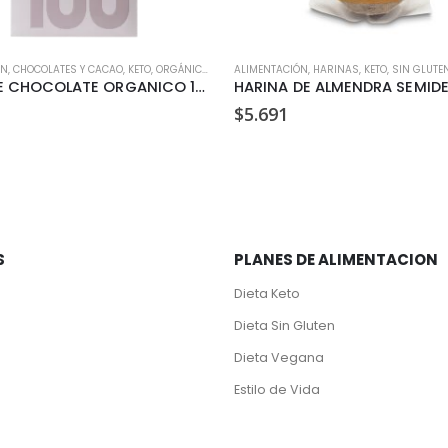
ÓN
,
CHOCOLATES Y CACAO
,
KETO
,
ORGÁNICO
,
SIN AZÚCAR
ALIMENTACIÓN
,
SIN GLUTEN
,
HARINAS
,
KETO
,
SIN GLUTE
BARRA DE CHOCOLATE ORGANICO 100% CACAO 100 GR
$
5.691
S
PLANES DE ALIMENTACION
Dieta Keto
Dieta Sin Gluten
Dieta Vegana
Estilo de Vida