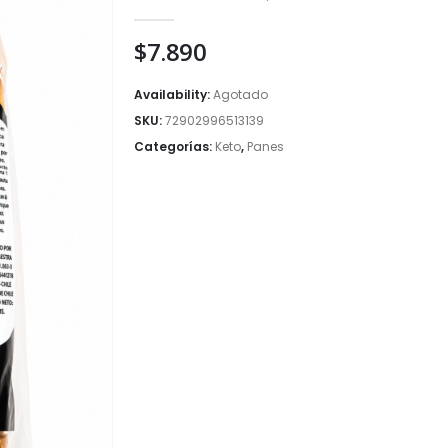
0
out of 5
$
7.890
Availability:
Agotado
SKU:
72902996513139
Categorías:
Keto
,
Panes