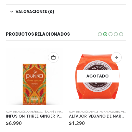
VALORACIONES (0)
PRODUCTOS RELACIONADOS
AGOTADO
ALIMENTACIÓN
,
ORGÁNICO
,
TÉ, CAFÉ Y INFUSIONES
ALIMENTACIÓN
,
VEGANO
,
GALLETAS Y ALFAJORES
,
VEGANO
INFUSION THREE GINGER PUKKA
ALFAJOR VEGANO DE NARANJA DULZURA VEGETAL 35GR
$
6.990
$
1.290