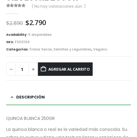
( No hay valoraciones aún. )
0
out of 5
El
El
$
2.790
$
2.890
precio
precio
original
actual
Availability:
5 disponibles
era:
es:
SKU:
FS00134
$2.890.
$2.790.
Categorías:
Frutos Secos, Semillas y Legumbres
,
Vegano
AGREGAR AL CARRITO
DESCRIPCIÓN
QUINOA BLANCA 250GR
La quinoa blanca o real es la variedad más conocida. Su