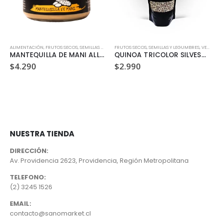
ALIMENTACIÓN
,
VEGANO
,
FRUTOS SECOS, SEMILLAS Y LEGUMBRES
FRUTOS SECOS, SEMILLAS Y LEGUMBRES
,
MERMELADAS, MANJAR Y MANTEQUILLA
,
VEGANO
MANTEQUILLA DE MANI ALLNUTS 200 GR
QUINOA TRICOLOR SILVESTRE 250GR
$
4.290
$
2.990
NUESTRA TIENDA
DIRECCIÓN:
Av. Providencia 2623, Providencia, Región Metropolitana
TELEFONO:
(2) 3245 1526
EMAIL:
contacto@sanomarket.cl