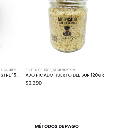
 LEGUMBRES
,
KETO
ACEITES Y ALIÑOS
,
ALIMENTACIÓN
ACEITES Y A
ALMENDRAS LAMINADAS SILVESTRE 150GR
AJO PICADO HUERTO DEL SUR 120GR
ACEITE 
$
2.390
$
13.99
MÉTODOS DE PAGO