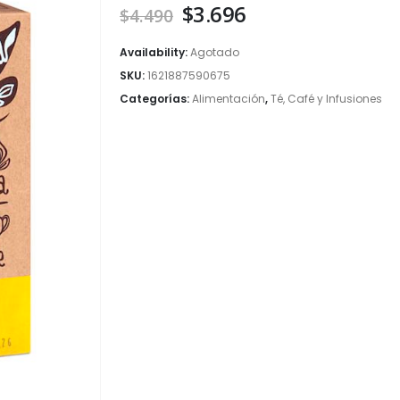
El
El
$
3.696
$
4.490
precio
precio
original
actual
Availability:
Agotado
era:
es:
SKU:
1621887590675
$4.490.
$3.696.
Categorías:
Alimentación
,
Té, Café y Infusiones