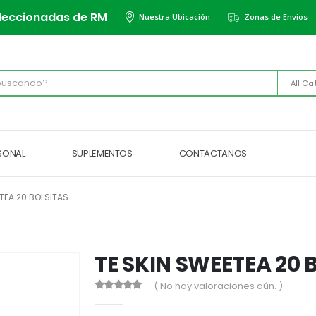
leccionadas de RM
Nuestra Ubicación
Zonas de Envios
All Ca
RSONAL
SUPLEMENTOS
CONTACTANOS
TEA 20 BOLSITAS
TE SKIN SWEETEA 20 
( No hay valoraciones aún. )
0
out of 5