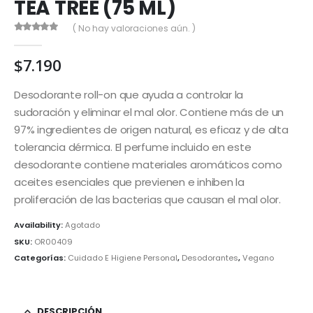
TEA TREE (75 ML)
( No hay valoraciones aún. )
0
out of 5
$
7.190
Desodorante roll-on que ayuda a controlar la
sudoración y eliminar el mal olor. Contiene más de un
97% ingredientes de origen natural, es eficaz y de alta
tolerancia dérmica. El perfume incluido en este
desodorante contiene materiales aromáticos como
aceites esenciales que previenen e inhiben la
proliferación de las bacterias que causan el mal olor.
Availability:
Agotado
SKU:
OR00409
Categorías:
Cuidado E Higiene Personal
,
Desodorantes
,
Vegano
DESCRIPCIÓN