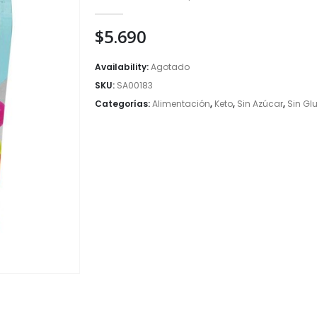
0
out of 5
$
5.690
Availability:
Agotado
SKU:
SA00183
Categorías:
Alimentación
,
Keto
,
Sin Azúcar
,
Sin Gl