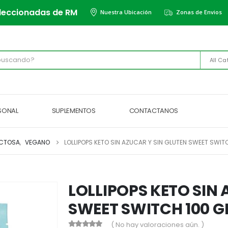
leccionadas de RM
Nuestra Ubicación
Zonas de Envios
All Ca
RSONAL
SUPLEMENTOS
CONTACTANOS
ACTOSA
,
VEGANO
LOLLIPOPS KETO SIN AZUCAR Y SIN GLUTEN SWEET SWIT
LOLLIPOPS KETO SIN 
SWEET SWITCH 100 G
( No hay valoraciones aún. )