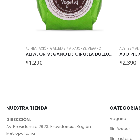
ALIMENTACIÓN
,
GALLETAS Y ALFAJORES
,
VEGANO
ACEITES Y AL
ACEITE DE OLIVA EXTRA VIRGEN TERRASANTA 1 LT
ALFAJOR VEGANO DE CIRUELA DULZURA VEGETAL 35GR
AJO PIC
$
1.290
$
2.390
NUESTRA TIENDA
CATEGORIA
Vegano
DIRECCIÓN:
Av. Providencia 2623, Providencia, Región
Sin Azúcar
Metropolitana
Sin Lactosa