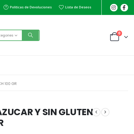
Politicas de Devoluciones
Lista de Deseos
0
tegories
CH 100 GR
AZUCAR Y SIN GLUTEN
R