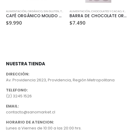
ALIMENTACIÓN
,
SIN GLUTEN
,
ORGÁNICO
,
SIN LACTOSA
,
SIN GLUTEN
,
VEGANO
,
TÉ, CAFÉ Y INFUSIONES
ALIMENTACIÓN
,
,
VEGANO
CHOCOLATES Y CACAO
,
KETO
,
O
CAFÉ ORGÁNICO MOLIDO ORIGINAL (250 GR)
BARRA DE CHOCOLATE ORGANICO 100% CACAO 100 GR
$
9.990
$
7.490
NUESTRA TIENDA
DIRECCIÓN:
Av. Providencia 2623, Providencia, Región Metropolitana
TELEFONO:
(2) 3245 1526
EMAIL:
contacto@sanomarket.cl
HORARIO DE ATENCION:
Lunes a Viernes de 10:00 a las 20:00 hrs.