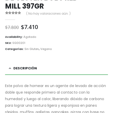
MILL 397GR
( No hay valoraciones aún. )
0
out of 5
El
El
$
7.410
$
7.800
precio
precio
original
actual
Availability:
Agotado
era:
es:
SKU:
SG00201
$7.800.
$7.410.
Categorías:
Sin Gluten
,
Vegano
DESCRIPCIÓN
Este polvo de hornear es un agente de levado de acción
doble que responde primero al contacto con la
humedad y luego al calor, liberando dióxido de carbono
para lograr una textura ligera y esponjosa en panes
rápidos, muffins, galletas, pancakes, pizzas con base no