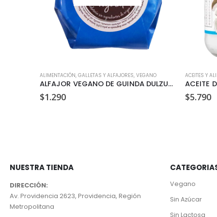
GANO
ALIMENTACIÓN
,
GALLETAS Y ALFAJORES
,
VEGANO
ACEITES Y AL
ALFAJOR VEGANO DE FRAMBUESA DULZURA VEGETAL 35GR
ALFAJOR VEGANO DE GUINDA DULZURA VEGETAL 35GR
$
1.290
$
5.790
NUESTRA TIENDA
CATEGORIA
Vegano
DIRECCIÓN:
Av. Providencia 2623, Providencia, Región
Sin Azúcar
Metropolitana
Sin Lactosa