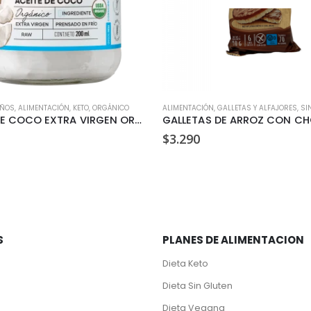
IÑOS
,
ALIMENTACIÓN
,
KETO
,
ORGÁNICO
ALIMENTACIÓN
,
GALLETAS Y ALFAJORES
,
SI
ACEITE DE COCO EXTRA VIRGEN ORGANICO MANARE 200ML
$
3.290
S
PLANES DE ALIMENTACION
Dieta Keto
Dieta Sin Gluten
Dieta Vegana