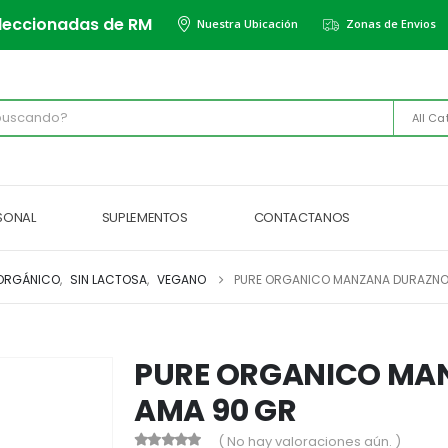
leccionadas de RM
Nuestra Ubicación
Zonas de Envios
All Ca
RSONAL
SUPLEMENTOS
CONTACTANOS
ORGÁNICO
,
SIN LACTOSA
,
VEGANO
PURE ORGANICO MANZANA DURAZNO
PURE ORGANICO MA
AMA 90 GR
( No hay valoraciones aún. )