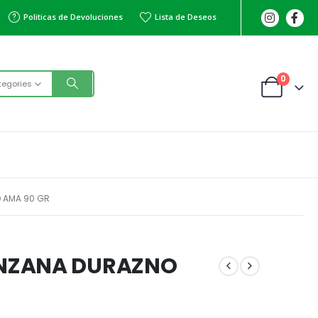
Politicas de Devoluciones
Lista de Deseos
0
tegories
 AMA 90 GR
NZANA DURAZNO